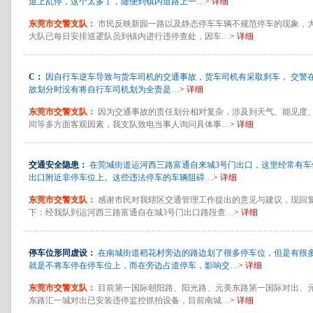
道上乱停，这个太多了，随便到镇内道路上一…
> 详细
东莞市交警支队：
市民反映新园一路以及静态停车车辆不规范停车的现象，
大队已每日安排巡逻队员到镇内进行违停查处，因车…
> 详细
C：
因自行车逆车导致与货车司机的交通事故，货车司机有采取刹车， 交警
故划分时没有将自行车司机划为全责是…
> 详细
东莞市交警支队：
因为交通事故的责任划分相对复杂，涉及到天气、能见度
间等多方面客观因素，我支队致电当事人询问具体事…
> 详细
交通安全隐患：
在莞城街道运河西三路富通自来城3号门出口，这里经常有车
出口附近非停车位上。这些违法停车的车辆阻碍…
> 详细
东莞市交警支队：
感谢市民对我辖区交通管理工作提出的意见与建议，现回
下：经我队到运河西三路富通自在城3号门出口路段查…
> 详细
停车位形同虚设：
在南城街道稻花村旁边的路边划了很多停车位，但是有很
就是不将车停在停车位上，而在旁边占道停车，影响交…
> 详细
东莞市交警支队：
目前第一国际朝阳路、阳光路、元美东路第一国际对出、
东路汇一城对出已安装违停监控抓拍设备，目前南城…
> 详细