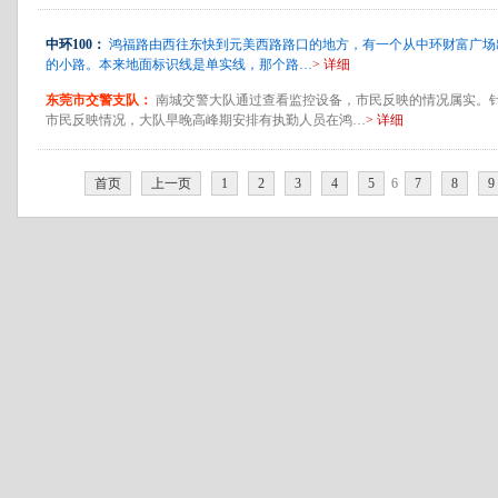
中环100：
鸿福路由西往东快到元美西路路口的地方，有一个从中环财富广场
的小路。本来地面标识线是单实线，那个路…
> 详细
东莞市交警支队：
南城交警大队通过查看监控设备，市民反映的情况属实。
市民反映情况，大队早晚高峰期安排有执勤人员在鸿…
> 详细
首页
上一页
1
2
3
4
5
6
7
8
9