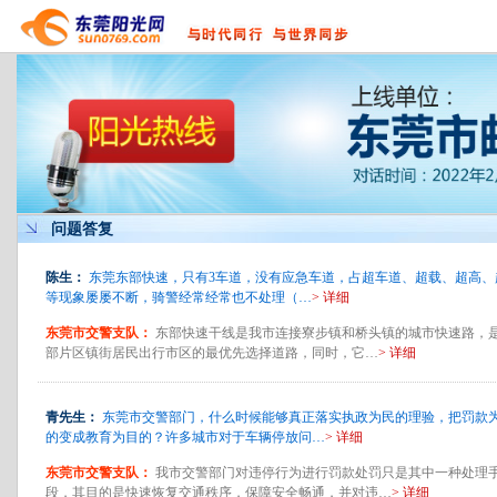
问题答复
陈生：
东莞东部快速，只有3车道，没有应急车道，占超车道、超载、超高、
等现象屡屡不断，骑警经常经常也不处理（…
> 详细
东莞市交警支队：
东部快速干线是我市连接寮步镇和桥头镇的城市快速路，
部片区镇街居民出行市区的最优先选择道路，同时，它…
> 详细
青先生：
东莞市交警部门，什么时候能够真正落实执政为民的理验，把罚款
的变成教育为目的？许多城市对于车辆停放问…
> 详细
东莞市交警支队：
我市交警部门对违停行为进行罚款处罚只是其中一种处理
段，其目的是快速恢复交通秩序，保障安全畅通，并对违…
> 详细