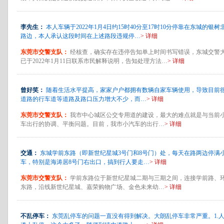
李先生：
本人车辆于2022年1月4日约15时40分至17时10分停靠在东城的银树
路边，本人承认这段时间在上述路段违规停…
> 详细
东莞市交警支队：
经核查，确实存在违停告知单上时间书写错误，东城交警
已于2022年1月11日联系市民解释说明，告知处理方法…
> 详细
曾好笑：
随着生活水平提高，家家户户都拥有数辆自家车辆使用，导致目前
道路的行车道等道路及路口压力增大不少，而…
> 详细
东莞市交警支队：
我市中心城区公交专用道的建设，最大的难点就是与当前
车出行的协调、平衡问题。目前，我市小汽车的出行…
> 详细
交通：
东城学前东路（即新世纪星城3号门和8号门）处，每天在路两边停满
车，特别是海涛居8号门右出口，搞到行人要走…
> 详细
东莞市交警支队：
学前东路位于新世纪星城二期与三期之间，连接学前路、
东路，沿线新世纪星城、嘉荣购物广场、金色未来幼…
> 详细
不乱停车：
东莞乱停车的问题一直没有得到解决。大朗乱停车非常严重。1.