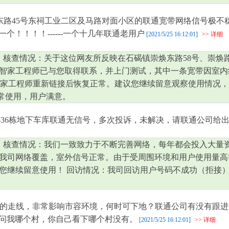
东路45号东祠工业二区及马路对面小区的联通宽带网络信号极不
！！！！------一个十几年联通老用户
[2021/5/25 16:12:01]
>> 详细
 核查情况：关于这位网友所反映在石碣镇崇焕东路58号、崇焕路
智家工程师已与您取得联系，并上门测试，其中一条宽带因室内
经智家工程师重新链接后恢复正常。建议您继续留意观察使用情况
正常使用，用户满意。
栋-36栋地下车库联通无信号，多次投诉，未解决，请联通公司给
 核查情况：我们一致致力于不断完善网络，每年都会投入大量
我司网络覆盖，室外信号正常。由于受周围环境和用户使用量高
您继续留意使用！ 回访情况：我司回访用户号码不成功（拒接
的走线，非常影响市容环境，何时可下地？联通公司有没有跟进
问我哪个村，你自己看下哪个村没有。
[2021/5/25 16:12:01]
>> 详细