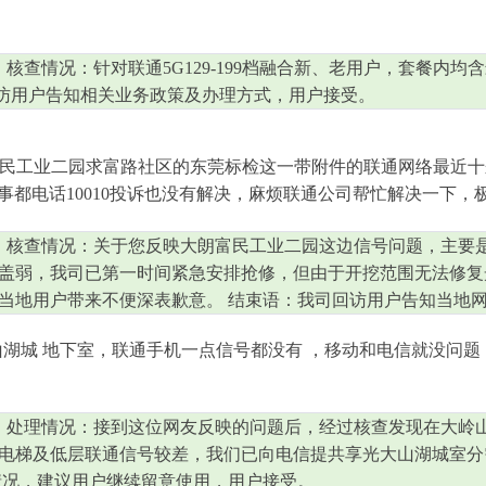
核查情况：针对联通5G129-199档融合新、老用户，套餐内均
司回访用户告知相关业务政策及办理方式，用户接受。
民工业二园求富路社区的东莞标检这一带附件的联通网络最近十
都电话10010投诉也没有解决，麻烦联通公司帮忙解决一下，
 核查情况：关于您反映大朗富民工业二园这边信号问题，主要
盖弱，我司已第一时间紧急安排抢修，但由于开挖范围无法修复
当地用户带来不便深表歉意。 结束语：我司回访用户告知当地
湖城 地下室，联通手机一点信号都没有 ，移动和电信就没问题
 处理情况：接到这位网友反映的问题后，经过核查发现在大岭
电梯及低层联通信号较差，我们已向电信提共享光大山湖城室分
情况，建议用户继续留意使用，用户接受。