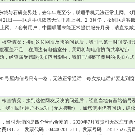
.东城与石碣交界处，去年年底至今，联通手机无法正常上网。3月份
21日——联通手机依然无法正常上网。2. 3月份，收到联通客服
常上网。2.套餐用户，中国联通未能正常提供服务月份，请直接减
 核查情况：接到这位网友反映的问题后，我司已第一时间安排
度覆盖不足，在周边有电信室分，我司将与电信协商共享站点，
题，经查属受赠款抵扣范围影响，我们已调整了费用的抵扣方式
85号屋内信号只有一格，无法正常通话，每次接电话都要走到
 核查情况：接到这位网友反映的问题后，经查当地有基站信号
：我司回访用户不成功（无人接听），如您使用仍有问题，建议致
固话，当时办理的是四个号码合帐的，2020年7月被贵司无故注销两
91.12，发票代码：044002011211，发票号码：23517