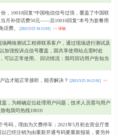
，10010回复“中国电信信号过强，覆盖了中国联
当月补偿话费50元——后10010回复“本号为套餐用
免话费。
[2021/5/25 16:12:01]
>> 详细
现场网络测试工程师联系客户，通过现场进行测试及
以加强投诉点信号覆盖，因共享使用站点需时处
，可以正常使用。 回访情况：我司回访用户告知当
窗户边才能正常接听，能否解决？
[2021/5/25 16:12:01]
>>
覆盖，为精确定位处理用户问题，技术人员需与用户
电我司热线10010
个号码，理由为欠费停车；2021年5月初去营业厅查
527.贵司以已经注销为由重新开通号码要重新报装，要另外