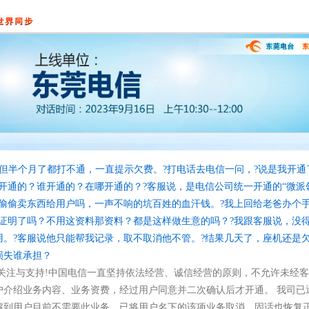
但半个月了都打不通，一直提示欠费。?打电话去电信一问，?说是我开通
开通的？谁开通的？在哪开通的？?客服说，是电信公司统一开通的“微派领
就偷偷卖东西给用户吗，一声不响的坑百姓的血汗钱。?我上回给老爸办个
用证明了吗？不用这资料那资料？都是这样做生意的吗？?我跟客服说，没
。?客服说他只能帮我记录，取不取消他不管。?结果几天了，座机还是
损失谁承担？
关注与支持!中国电信一直坚持依法经营、诚信经营的原则，不允许未经
户介绍业务内容、业务资费，经过用户同意并二次确认后才开通。 我司已
解到用户目前不需要此业务，已将用户名下的该项业务取消，固话也恢复