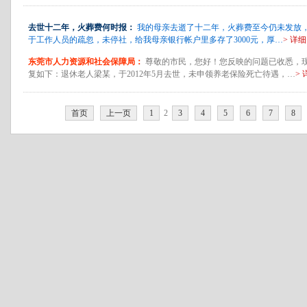
去世十二年，火葬费何时报：
我的母亲去逝了十二年，火葬费至今仍未发放
于工作人员的疏忽，未停社，给我母亲银行帐户里多存了3000元，厚…
> 详细
东莞市人力资源和社会保障局：
尊敬的市民，您好！您反映的问题已收悉，
复如下：退休老人梁某，于2012年5月去世，未申领养老保险死亡待遇，…
> 
首页
上一页
1
2
3
4
5
6
7
8