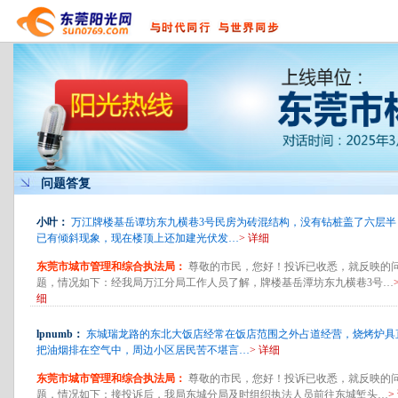
问题答复
小叶：
万江牌楼基岳谭坊东九横巷3号民房为砖混结构，没有钻桩盖了六层半
已有倾斜现象，现在楼顶上还加建光伏发…
> 详细
东莞市城市管理和综合执法局：
尊敬的市民，您好！投诉已收悉，就反映的
题，情况如下：经我局万江分局工作人员了解，牌楼基岳潭坊东九横巷3号…
细
lpnumb：
东城瑞龙路的东北大饭店经常在饭店范围之外占道经营，烧烤炉具
把油烟排在空气中，周边小区居民苦不堪言…
> 详细
东莞市城市管理和综合执法局：
尊敬的市民，您好！投诉已收悉，就反映的
题，情况如下：接投诉后，我局东城分局及时组织执法人员前往东城堑头…
>