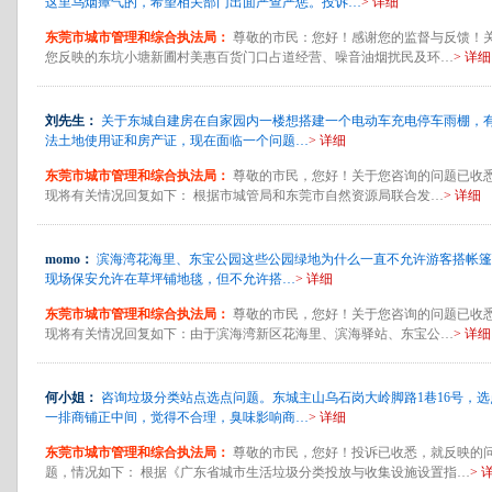
这里乌烟瘴气的，希望相关部门出面严查严惩。投诉…
> 详细
东莞市城市管理和综合执法局：
尊敬的市民：您好！感谢您的监督与反馈！
您反映的东坑小塘新圃村美惠百货门口占道经营、噪音油烟扰民及环…
> 详细
刘先生：
关于东城自建房在自家园内一楼想搭建一个电动车充电停车雨棚，
法土地使用证和房产证，现在面临一个问题…
> 详细
东莞市城市管理和综合执法局：
尊敬的市民，您好！关于您咨询的问题已收
现将有关情况回复如下： 根据市城管局和东莞市自然资源局联合发…
> 详细
momo：
滨海湾花海里、东宝公园这些公园绿地为什么一直不允许游客搭帐篷
现场保安允许在草坪铺地毯，但不允许搭…
> 详细
东莞市城市管理和综合执法局：
尊敬的市民，您好！关于您咨询的问题已收
现将有关情况回复如下：由于滨海湾新区花海里、滨海驿站、东宝公…
> 详细
何小姐：
咨询垃圾分类站点选点问题。东城主山乌石岗大岭脚路1巷16号，选
一排商铺正中间，觉得不合理，臭味影响商…
> 详细
东莞市城市管理和综合执法局：
尊敬的市民，您好！投诉已收悉，就反映的
题，情况如下： 根据《广东省城市生活垃圾分类投放与收集设施设置指…
> 