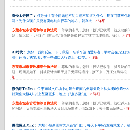
奇怪太奇怪了：
领导好！有个问题想不明白也不知道为什么，现在门前三包
吗？为什么现在只要有卖电动自行车的地方，就存大…
> 详细
东莞市城市管理和综合执法局：
尊敬的市民，您好！投诉已收悉，就反映的
题，情况如下：推行“门前三包”责任制是破解我市城市管理难题、提升…
> 
AI时代：
您好，我向反应一下，我是一名单车运动爱好者，平时会在万江的
骑行运动，我发现，有一些路口人行道上下口交…
> 详细
东莞市城市管理和综合执法局：
尊敬的市民，您好！投诉已收悉，就反映的
题，现回复如下：斜坡设计有助于提升无障碍通行，接下来，万江分局将根
细
微信用Tm7hv：
位于南城文广场中心舞台正面右侧每天晚上从大概6点45分左
始聚集大概4人以上甚至更多，晚上（7点多至9点…
> 详细
东莞市城市管理和综合执法局：
尊敬的市民：您好！投诉已收悉。就投诉人
的问题，我局南城分局执法人员到现场调查，情况如下：关于市民反映…
> 
微信用xLMnZ：
东坑小塘新围村美惠百货门口，每天下午6点左右就来了。