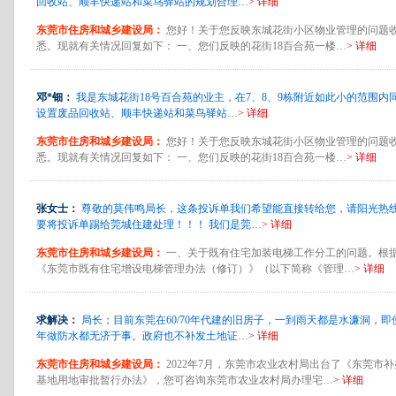
回收站、顺丰快递站和菜鸟驿站的规划合理…
> 详细
东莞市住房和城乡建设局：
您好！关于您反映东城花街小区物业管理的问题
悉。现就有关情况回复如下： 一、您们反映的花街18百合苑一楼…
> 详细
邓*钿：
我是东城花街18号百合苑的业主，在7、8、9栋附近如此小的范围内
设置废品回收站、顺丰快递站和菜鸟驿站…
> 详细
东莞市住房和城乡建设局：
您好！关于您反映东城花街小区物业管理的问题
悉。现就有关情况回复如下： 一、您们反映的花街18百合苑一楼…
> 详细
张女士：
尊敬的莫伟鸣局长，这条投诉单我们希望能直接转给您，请阳光热
要将投诉单踢给莞城住建处理！！！ 我们是莞…
> 详细
东莞市住房和城乡建设局：
一、关于既有住宅加装电梯工作分工的问题。根
《东莞市既有住宅增设电梯管理办法（修订）》（以下简称《管理…
> 详细
求解决：
局长；目前东莞在60/70年代建的旧房子，一到雨天都是水濂洞，即
年做防水都无济于事。政府也不补发土地证…
> 详细
东莞市住房和城乡建设局：
2022年7月，东莞市农业农村局出台了《东莞市
基地用地审批暂行办法》，您可咨询东莞市农业农村局办理宅…
> 详细