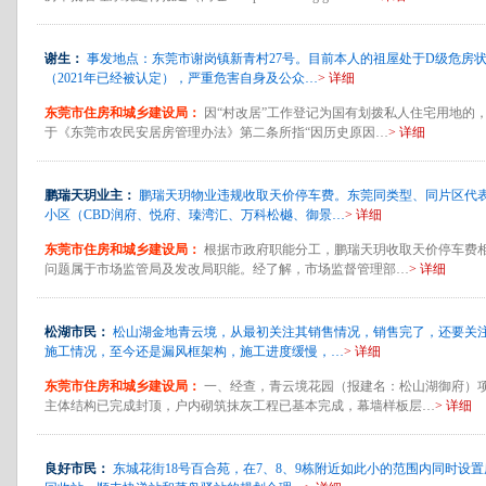
谢生：
事发地点：东莞市谢岗镇新青村27号。目前本人的祖屋处于D级危房
（2021年已经被认定），严重危害自身及公众…
> 详细
东莞市住房和城乡建设局：
因“村改居”工作登记为国有划拨私人住宅用地的
于《东莞市农民安居房管理办法》第二条所指“因历史原因…
> 详细
鹏瑞天玥业主：
鹏瑞天玥物业违规收取天价停车费。东莞同类型、同片区代
小区（CBD润府、悦府、瑧湾汇、万科松樾、御景…
> 详细
东莞市住房和城乡建设局：
根据市政府职能分工，鹏瑞天玥收取天价停车费
问题属于市场监管局及发改局职能。经了解，市场监督管理部…
> 详细
松湖市民：
松山湖金地青云境，从最初关注其销售情况，销售完了，还要关
施工情况，至今还是漏风框架构，施工进度缓慢，…
> 详细
东莞市住房和城乡建设局：
一、经查，青云境花园（报建名：松山湖御府）
主体结构已完成封顶，户内砌筑抹灰工程已基本完成，幕墙样板层…
> 详细
良好市民：
东城花街18号百合苑，在7、8、9栋附近如此小的范围内同时设置