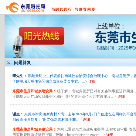
问题答复
李先生：
鹏瑞天玥业主代表前往南城社会治安综合治理中心、南城房管所，
了解鹏瑞天玥住宅区独立成立业委会事宜。…
> 详细
东莞市住房和城乡建设局：
经了解，南城房管所已对有关咨询事宜进行回复
于鹏瑞天玥广场项目商业区和住宅区的共用部位和共有设施设…
> 详细
谢生：
东莞市谢岗镇新青村27号，去年2024年9月7日市住建也在同样的平台
问政直播并答复：“谢岗镇新青村属于非…
> 详细
东莞市住房和城乡建设局：
您可以通过东莞市政务服务网-工程项目审批-农
房审批管理系统进行报建（网址：https://zwfw.dg.gov.cn…
> 详细