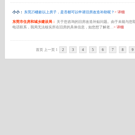
小小：
东莞25楼龄以上房子，是否都可以申请旧房改造补助呢？
> 详细
东莞市住房和城乡建设局：
关于您咨询的旧房改造补贴问题。由于未能与您
电话联系，我局无法核实所在旧房的具体信息，如您想了解老…
> 详细
首页
上一页
1
2
3
4
5
6
7
8
9